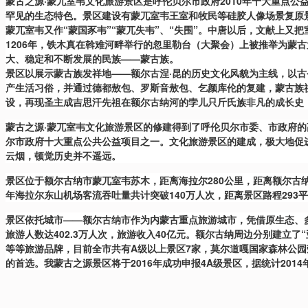
蒙古之源·蒙兀室韦文化旅游景区是呼伦贝尔市政府2010年十大重点公
罕见的生态特色。景区建设有蒙兀室韦王室和牧民等硅胶人像场景复原
蒙兀室韦又作“蒙国豕韦”“蒙兀失韦”、“失围”。中唐以后，文献上又
1206年，铁木真在斡难河畔举行的忽里勒台（大聚会）上被推举为蒙
大、稳定和不断发展的民族——蒙古族。
景区以展示蒙古族发祥地——额尔古涅·昆的历史文化风貌为主线，以
产生活习俗，并通过德都敖包、罗斯音敖包、乞颜库伦的复建，蒙古族
设，再现圣主成吉思汗先祖在额尔古纳河的孛儿只斤氏族非凡的成长史
蒙古之源·蒙兀室韦文化旅游景区的修建得到了呼伦贝尔市委、市政府的
尔市政府十大重点公共公益项目之一。文化旅游景区的建成，极大地促
云烟，顿觉历史并不遥远。
景区位于额尔古纳市蒙兀室韦苏木，距离海拉尔280公里，距离额尔古纳
年海拉尔东山机场客流吞吐量共计突破140万人次，距离景区路程293
景区依托城市——额尔古纳市作为内蒙古重点旅游城市，凭借原生态、多
旅游人数达402.3万人次，旅游收入40亿元。额尔古纳周边分别建立
等等旅游品牌，目前全市共有A级以上景区7家，莫尔道嘎国家森林公园
的首选。我蒙古之源景区将于2016年成功申报4A级景区，据统计2014