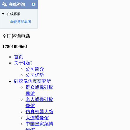
在线咨询
在线客服
华夏博展集团
全国咨询电话
17801099661
首页
关于我们
公司简介
公司优势
硅胶像仿真研究所
群众蜡像硅胶
像馆
名人蜡像硅胶
像馆
仿真机器人馆
大连蜡像馆
中国皇家菜博
物馆