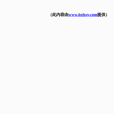
（此内容由
www.hxlxsy.com
提供）