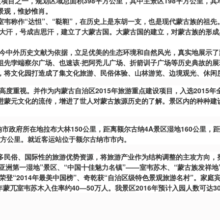
益项目之一，规划区域总面积398平方公里，其中主景区198平方公里
景观，惟妙惟肖。
把室韦称作“达怛”、“鞑靼”，在历史上是东胡一支，也是现代蒙古族的祖先
古大汗，号成吉思汗，建立了大蒙古国。大蒙古国的建立，对蒙古族的形
古今中外历史文献为依据，立足优美的生态环境和自然风光，真实地展示
祖先孛端察尔广场、也速该·把阿秃儿广场、折箭训子广场等历史典故的
，将文化园打造成了集文化旅游、民俗体验、山林游览、边境观光、休闲
高度重视。并作为内蒙古自治区2015年旅游重点建设项目，入选2015
进蒙元文化的流传，增进了世人对蒙古族源历史的了解。景区内的种种建
市政府所在地拉布大林150公里，距离额尔古纳4A景区湿地160公里，距
平方公里。就近客运站位于额尔古纳市市内。
民俗、国际性的旅游优势资源，将旅游产业作为结构调整的主攻方向，努
了“亚洲第一湿地”景区、“中国十佳魅力名镇”——室韦苏木、“蒙古族发祥
荣登“2014年最美中国榜”、奇乾获“自治区级特色景观旅游名村”。家
年蒙兀室韦苏木入住率约40—50万人。我景区2016年预计入园人数可达3