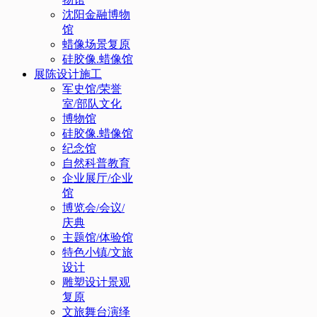
沈阳金融博物
馆
蜡像场景复原
硅胶像.蜡像馆
展陈设计施工
军史馆/荣誉
室/部队文化
博物馆
硅胶像.蜡像馆
纪念馆
自然科普教育
企业展厅/企业
馆
博览会/会议/
庆典
主题馆/体验馆
特色小镇/文旅
设计
雕塑设计景观
复原
文旅舞台演绎