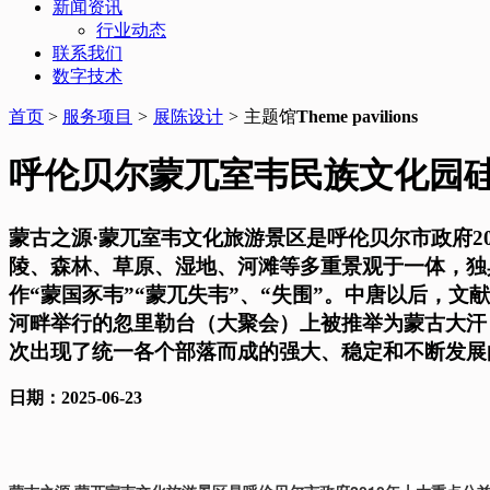
新闻资讯
行业动态
联系我们
数字技术
首页
>
服务项目
>
展陈设计
>
主题馆
Theme pavilions
呼伦贝尔蒙兀室韦民族文化园
蒙古之源·蒙兀室韦文化旅游景区是呼伦贝尔市政府2
陵、森林、草原、湿地、河滩等多重景观于一体，独
作“蒙国豕韦”“蒙兀失韦”、“失围”。中唐以后，文
河畔举行的忽里勒台（大聚会）上被推举为蒙古大汗
次出现了统一各个部落而成的强大、稳定和不断发展
日期：2025-06-23