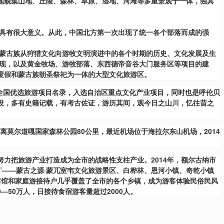
，其地貌集山地、丘陵、森林、草原、湿地、河滩等多重景观于一体，独具
。
成具有很大意义。从此，中国北方第一次出现了统一各个部落而成的强
了蒙古族从狩猎文化向游牧文明演进中的各个时期的历史、文化发展及生
展现，以及黄金牧场、游牧部落、东西德帝音谷大门服务区等项目的建
度假和蒙古族朝圣祭祀为一体的大型文化旅游区。
年全国优选旅游项目名录，入选自治区重点文化产业项目，同时也是呼伦贝
设，多有史籍记载，有考古佐证，游历其间，观今日之山川，忆往昔之
离莫尔道嘎国家森林公园80公里，最近机场位于海拉尔东山机场，2014
力把旅游产业打造成为全市的战略性支柱产业。2014年，额尔古纳市
地”——蒙古之源·蒙兀室韦文化旅游景区、白桦林、恩河小镇、奇乾小镇
庭宾馆和家庭游接待户几乎覆盖了全市的各个乡镇，成为游客体验民俗民风
0—50万人，日接待食宿游客量超过2000人。