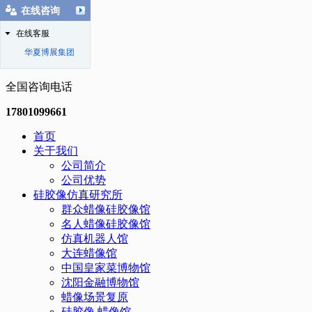
在线咨询
在线客服
华夏博展集团
全国咨询电话
17801099661
首页
关于我们
公司简介
公司优势
硅胶像仿真研究所
群众蜡像硅胶像馆
名人蜡像硅胶像馆
仿真机器人馆
大连蜡像馆
中国皇家菜博物馆
沈阳金融博物馆
蜡像场景复原
硅胶像.蜡像馆