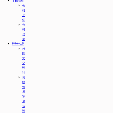
了解我们
公
司
介
绍
公
司
优
势
设计作品
校
园
文
化
设
计
博
物
馆
展
览
展
示
设