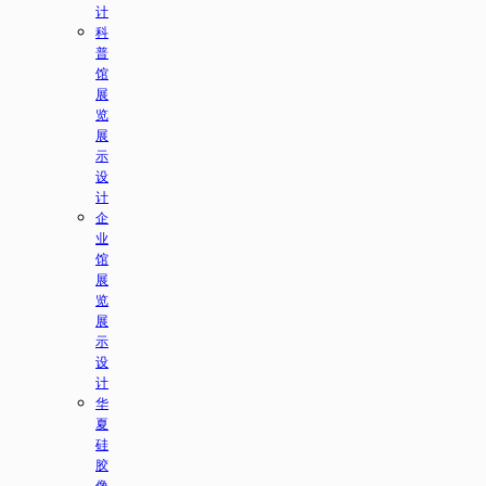
计
科
普
馆
展
览
展
示
设
计
企
业
馆
展
览
展
示
设
计
华
夏
硅
胶