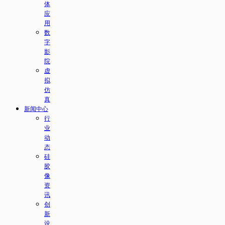
体
应
用
数
字
影
院
虚
拟
仿
真
新闻中心
行
业
动
态
硅
胶
像
资
讯
创
新
设