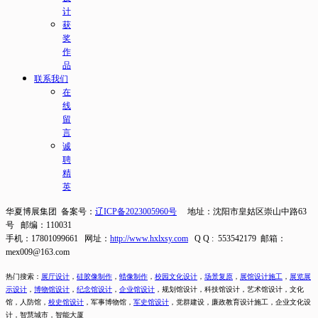
计
获
奖
作
品
联系我们
在
线
留
言
诚
聘
精
英
华夏博展集团 备案号：
辽ICP备2023005960号
地址：沈阳市皇姑区崇山中路63
号 邮编：110031
手机：17801099661 网址：
http://www.hxlxsy.com
Q Q : 553542179 邮箱：
mex009@163.com
热门搜索：
展厅设计
，
硅胶像制作
，
蜡像制作
，
校园文化设计
，
场景复原
，
展馆设计施工
，
展览展
示设计
，
博物馆设计
，
纪念馆设计
，
企业馆设计
，
规划馆设计，科技馆设计，艺术馆设计，文化
馆，人防馆，
校史馆设计
，
军事博物馆，
军史馆设计
，
党群建设，廉政教育设计施工，
企业文化设
计，智慧城市，智能大厦