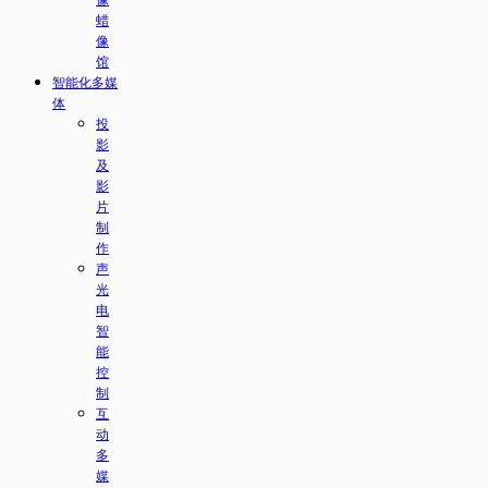
像
蜡
像
馆
智能化多媒
体
投
影
及
影
片
制
作
声
光
电
智
能
控
制
互
动
多
媒