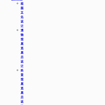
校
园
文
化
设
计
博
物
馆
展
览
展
示
设
计
科
普
馆
展
览
展
示
设