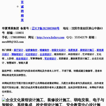
言
诚
聘
精
英
华夏博展集团 备案号：
辽ICP备2023005960号
地址：沈阳市皇姑区崇山中路63
号 邮编：110031
手机：17801099661 网址：
http://www.hxlxsy.com
Q Q : 553542179 邮箱：
mex009@163.com
热门搜索：
展厅设计
，
硅胶像制作
，
蜡像制作
，
校园文化设计
，
场景复原
，
展馆设计施工
，
展览展
示设计
，
博物馆设计
，
纪念馆设计
，
企业馆设计
，
规划馆设计，科技馆设计，艺术馆设计，文化
馆，人防馆，
校史馆设计
，
军事博物馆，
军史馆设计
，
党群建设，廉政教育设计施工，
企业文化设
计，智慧城市，智能大厦
版权声明：本网站所刊内容未经本网站及作者本人许可， 不得下载、转载或建立镜像等，违者本
网站将追究其法律责任。
本网站所用文字图片部分来源于公共网络或者素材网站，凡图文未署名者均为原始状况，但作者发
现后可告知认领，我们仍会及时署名或依照作者本人意愿处理，如未及时联系本站，本网站不承担
任何责任。
+