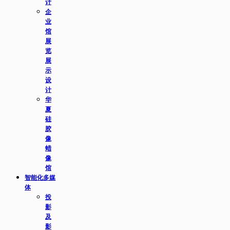
计
企
业
馆
展
览
展
示
设
计
华
夏
硅
胶
像
蜡
像
馆
智能化多媒
体
投
影
及
影