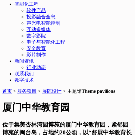
智能化工程
软件产品
投影融合全息
声光电智能控制
互动多媒体
数字影院
电子与智能化工程
安全教育
影片制作
新闻资讯
行业动态
联系我们
数字技术
首页
>
服务项目
>
展陈设计
>
主题馆
Theme pavilions
厦门中华教育园
位于集美杏林湾园博苑的厦门中华教育园，紧邻园
博苑的闽台岛，占地约20公顷，以“舒展中华教育长