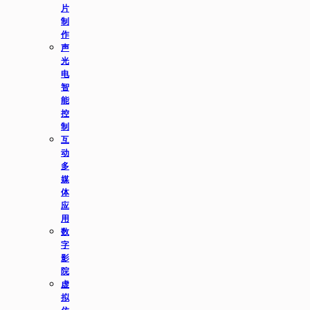
片
制
作
声
光
电
智
能
控
制
互
动
多
媒
体
应
用
数
字
影
院
虚
拟