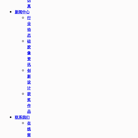
仿
真
新闻中心
行
业
动
态
硅
胶
像
资
讯
创
新
设
计
获
奖
作
品
联系我们
在
线
留