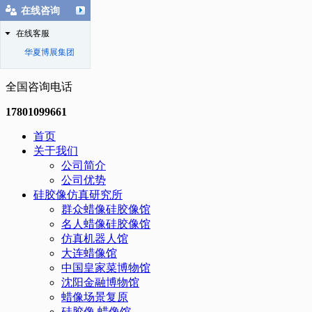
在线咨询
在线客服
华夏博展集团
全国咨询电话
17801099661
首页
关于我们
公司简介
公司优势
硅胶像仿真研究所
群众蜡像硅胶像馆
名人蜡像硅胶像馆
仿真机器人馆
大连蜡像馆
中国皇家菜博物馆
沈阳金融博物馆
蜡像场景复原
硅胶像.蜡像馆