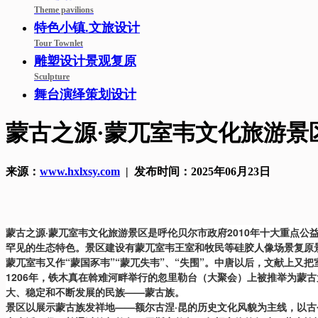
Theme pavilions
特色小镇.文旅设计
Tour Townlet
雕塑设计景观复原
Sculpture
舞台演绎策划设计
蒙古之源·蒙兀室韦文化旅游景
来源：
www.hxlxsy.com
| 发布时间：2025年06月23日
蒙古之源·蒙兀室韦文化旅游景区是呼伦贝尔市政府2010年十大重点公
罕见的生态特色。景区建设有蒙兀室韦王室和牧民等硅胶人像场景复原
蒙兀室韦又作“蒙国豕韦”“蒙兀失韦”、“失围”。中唐以后，文献上又
1206年，铁木真在斡难河畔举行的忽里勒台（大聚会）上被推举为蒙
大、稳定和不断发展的民族——蒙古族。
景区以展示蒙古族发祥地——额尔古涅·昆的历史文化风貌为主线，以