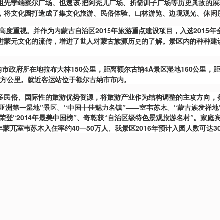
祖先孛端察尔广场、也速该·把阿秃儿广场、折箭训子广场等历史典故的
，将文化园打造成了集文化旅游、民俗体验、山林游览、边境观光、休闲
高度重视。并作为内蒙古自治区2015年旅游重点建设项目，入选2015
进蒙元文化的流传，增进了世人对蒙古族源历史的了解。景区内的种种建
市政府所在地拉布大林150公里，距离额尔古纳4A景区湿地160公里，距
平方公里。就近客运站位于额尔古纳市市内。
民俗、国际性的旅游优势资源，将旅游产业作为结构调整的主攻方向，努
了“亚洲第一湿地”景区、“中国十佳魅力名镇”——室韦苏木、“蒙古族发祥
荣登“2014年最美中国榜”、奇乾获“自治区级特色景观旅游名村”。家
年蒙兀室韦苏木入住率约40—50万人。我景区2016年预计入园人数可达3