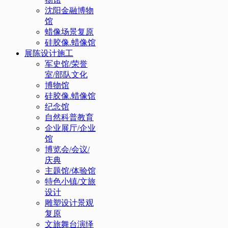
沈阳金融博物
馆
蜡像场景复原
硅胶像.蜡像馆
展陈设计施工
军史馆/荣誉
室/部队文化
博物馆
硅胶像.蜡像馆
纪念馆
自然科普教育
企业展厅/企业
馆
博览会/会议/
庆典
主题馆/体验馆
特色小镇/文旅
设计
雕塑设计景观
复原
文旅舞台演绎