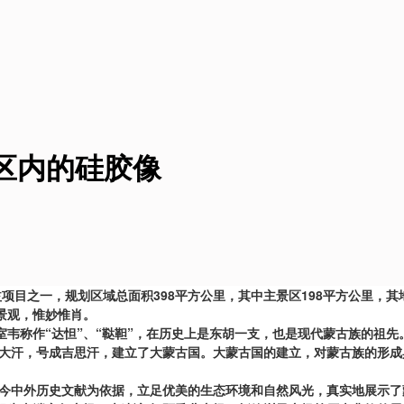
区内的硅胶像
益项目之一，规划区域总面积398平方公里，其中主景区198平方公里
景观，惟妙惟肖。
把室韦称作“达怛”、“鞑靼”，在历史上是东胡一支，也是现代蒙古族的祖先
古大汗，号成吉思汗，建立了大蒙古国。大蒙古国的建立，对蒙古族的形
古今中外历史文献为依据，立足优美的生态环境和自然风光，真实地展示