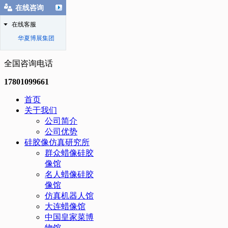
在线咨询
在线客服
华夏博展集团
全国咨询电话
17801099661
首页
关于我们
公司简介
公司优势
硅胶像仿真研究所
群众蜡像硅胶
像馆
名人蜡像硅胶
像馆
仿真机器人馆
大连蜡像馆
中国皇家菜博
物馆