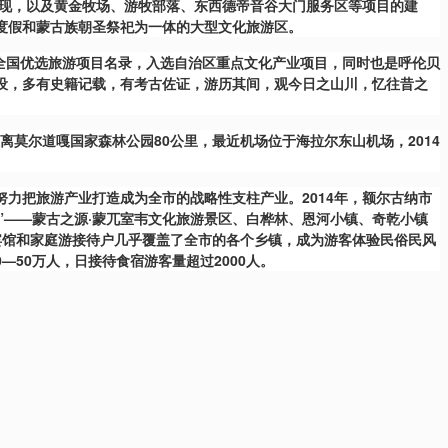
展现，以及黄金牧场、游牧部落、东西德帝音谷大门服务区等项目的建
度假和蒙古族朝圣祭祀为一体的大型文化旅游区。
年全国优选旅游项目名录，入选自治区重点文化产业项目，同时也是呼伦贝
设，多有史籍记载，有考古佐证，游历其间，观今日之山川，忆往昔之
离莫尔道嘎国家森林公园80公里，最近机场位于海拉尔东山机场，2014
力把旅游产业打造成为全市的战略性支柱产业。2014年，额尔古纳市
地”——蒙古之源·蒙兀室韦文化旅游景区、白桦林、恩河小镇、奇乾小镇
庭宾馆和家庭游接待户几乎覆盖了全市的各个乡镇，成为游客体验民俗民风
0—50万人，日接待食宿游客量超过2000人。