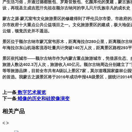
产生活习俗，并通过德都敖包、罗斯音敖包、乞颜库伦的复建，蒙古族
设，再现圣主成吉思汗先祖在额尔古纳河的孛儿只斤氏族非凡的成长史
蒙古之源·蒙兀室韦文化旅游景区的修建得到了呼伦贝尔市委、市政府的
尔市政府十大重点公共公益项目之一。文化旅游景区的建成，极大地促
云烟，顿觉历史并不遥远。
景区位于额尔古纳市蒙兀室韦苏木，距离海拉尔280公里，距离额尔古纳
年海拉尔东山机场客流吞吐量共计突破140万人次，距离景区路程293
景区依托城市——额尔古纳市作为内蒙古重点旅游城市，凭借原生态、多
旅游人数达402.3万人次，旅游收入40亿元。额尔古纳周边分别建立
等等旅游品牌，目前全市共有A级以上景区7家，莫尔道嘎国家森林公园
的首选。我蒙古之源景区将于2016年成功申报4A级景区，据统计2014
上一条
数字艺术展览
下一条
蜡像的历史和硅胶像演变
相关产品
<
>