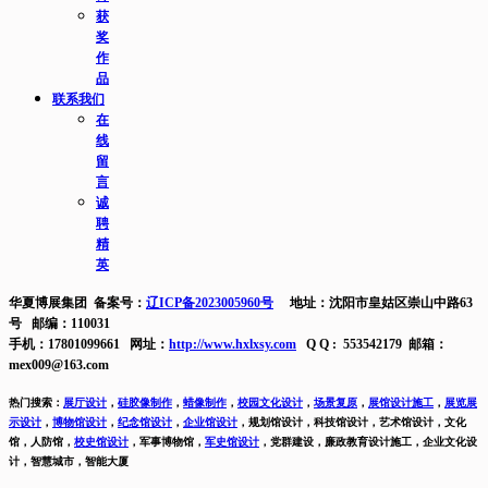
获
奖
作
品
联系我们
在
线
留
言
诚
聘
精
英
华夏博展集团 备案号：
辽ICP备2023005960号
地址：沈阳市皇姑区崇山中路63
号 邮编：110031
手机：17801099661 网址：
http://www.hxlxsy.com
Q Q : 553542179 邮箱：
mex009@163.com
热门搜索：
展厅设计
，
硅胶像制作
，
蜡像制作
，
校园文化设计
，
场景复原
，
展馆设计施工
，
展览展
示设计
，
博物馆设计
，
纪念馆设计
，
企业馆设计
，
规划馆设计，科技馆设计，艺术馆设计，文化
馆，人防馆，
校史馆设计
，
军事博物馆，
军史馆设计
，
党群建设，廉政教育设计施工，
企业文化设
计，智慧城市，智能大厦