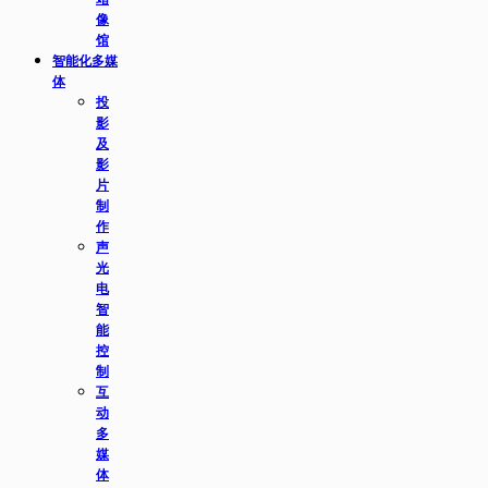
像
馆
智能化多媒
体
投
影
及
影
片
制
作
声
光
电
智
能
控
制
互
动
多
媒
体