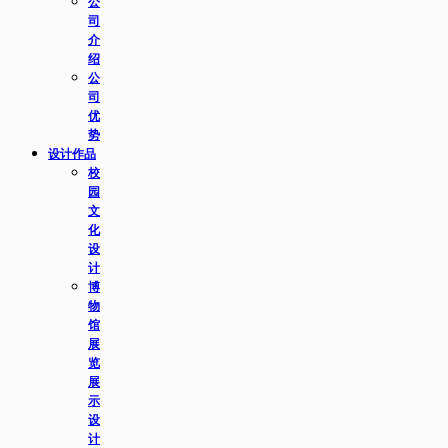
公
司
介
绍
公
司
优
势
设计作品
校
园
文
化
设
计
博
物
馆
展
览
展
示
设
计