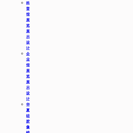
科
普
馆
展
览
展
示
设
计
企
业
馆
展
览
展
示
设
计
华
夏
硅
胶
像
蜡