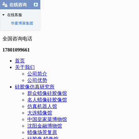
在线咨询
在线客服
华夏博展集团
全国咨询电话
17801099661
首页
关于我们
公司简介
公司优势
硅胶像仿真研究所
群众蜡像硅胶像馆
名人蜡像硅胶像馆
仿真机器人馆
大连蜡像馆
中国皇家菜博物馆
沈阳金融博物馆
蜡像场景复原
硅胶像.蜡像馆