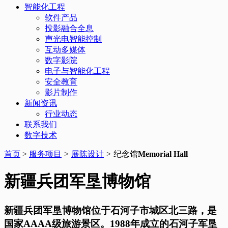
智能化工程
软件产品
投影融合全息
声光电智能控制
互动多媒体
数字影院
电子与智能化工程
安全教育
影片制作
新闻资讯
行业动态
联系我们
数字技术
首页
>
服务项目
>
展陈设计
>
纪念馆
Memorial Hall
新疆兵团军垦博物馆
新疆兵团军垦博物馆位于石河子市城区北三路，是
国家AAAA级旅游景区。1988年成立的石河子军垦