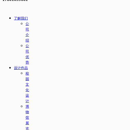
了解我们
公
司
介
绍
公
司
优
势
设计作品
校
园
文
化
设
计
博
物
馆
展
览