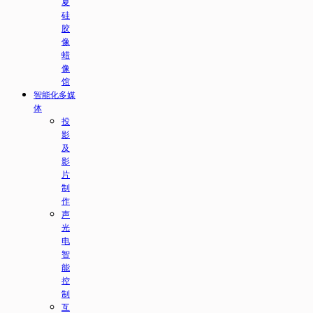
夏
硅
胶
像
蜡
像
馆
智能化多媒
体
投
影
及
影
片
制
作
声
光
电
智
能
控
制
互