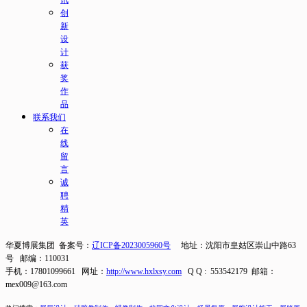
创
新
设
计
获
奖
作
品
联系我们
在
线
留
言
诚
聘
精
英
华夏博展集团 备案号：
辽ICP备2023005960号
地址：沈阳市皇姑区崇山中路63
号 邮编：110031
手机：17801099661 网址：
http://www.hxlxsy.com
Q Q : 553542179 邮箱：
mex009@163.com