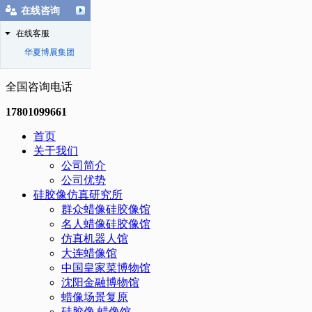
在线咨询
在线客服
华夏博展集团
全国咨询电话
17801099661
首页
关于我们
公司简介
公司优势
硅胶像仿真研究所
群众蜡像硅胶像馆
名人蜡像硅胶像馆
仿真机器人馆
大连蜡像馆
中国皇家菜博物馆
沈阳金融博物馆
蜡像场景复原
硅胶像.蜡像馆