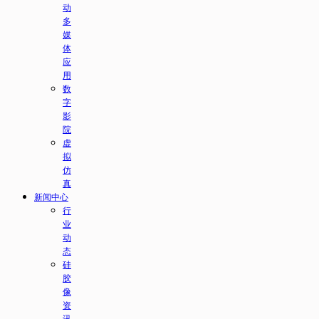
动
多
媒
体
应
用
数
字
影
院
虚
拟
仿
真
新闻中心
行
业
动
态
硅
胶
像
资
讯