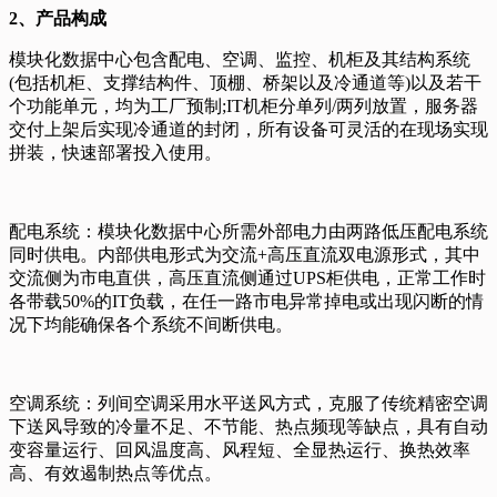
2、产品构成
模块化数据中心包含配电、空调、监控、机柜及其结构系统
(包括机柜、支撑结构件、顶棚、桥架以及冷通道等)以及若干
个功能单元，均为工厂预制;IT机柜分单列/两列放置，服务器
交付上架后实现冷通道的封闭，所有设备可灵活的在现场实现
拼装，快速部署投入使用。
配电系统
：模块化数据中心所需外部电力由两路低压配电系统
同时供电。内部供电形式为交流+高压直流双电源形式，其中
交流侧为市电直供，高压直流侧通过UPS柜供电，正常工作时
各带载50%的IT负载，在任一路市电异常掉电或出现闪断的情
况下均能确保各个系统不间断供电。
空调系统
：列间空调采用水平送风方式，克服了传统精密空调
下送风导致的冷量不足、不节能、热点频现等缺点，具有自动
变容量运行、回风温度高、风程短、全显热运行、换热效率
高、有效遏制热点等优点。