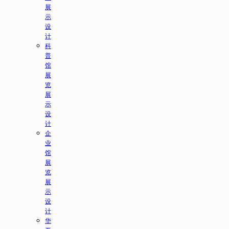
展
示
设
计
科
普
馆
展
览
展
示
设
计
企
业
馆
展
览
展
示
设
计
华