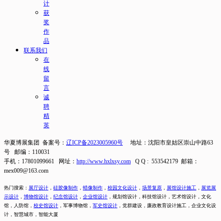
计
获
奖
作
品
联系我们
在
线
留
言
诚
聘
精
英
华夏博展集团 备案号：
辽ICP备2023005960号
地址：沈阳市皇姑区崇山中路63
号 邮编：110031
手机：17801099661 网址：
http://www.hxlxsy.com
Q Q : 553542179 邮箱：
mex009@163.com
热门搜索：
展厅设计
，
硅胶像制作
，
蜡像制作
，
校园文化设计
，
场景复原
，
展馆设计施工
，
展览展
示设计
，
博物馆设计
，
纪念馆设计
，
企业馆设计
，
规划馆设计，科技馆设计，艺术馆设计，文化
馆，人防馆，
校史馆设计
，
军事博物馆，
军史馆设计
，
党群建设，廉政教育设计施工，
企业文化设
计，智慧城市，智能大厦