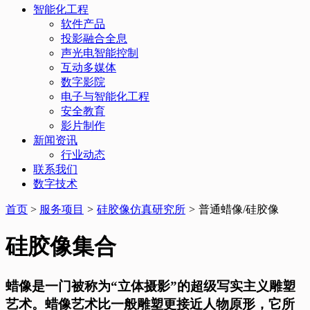
智能化工程
软件产品
投影融合全息
声光电智能控制
互动多媒体
数字影院
电子与智能化工程
安全教育
影片制作
新闻资讯
行业动态
联系我们
数字技术
首页
>
服务项目
>
硅胶像仿真研究所
>
普通蜡像/硅胶像
硅胶像集合
蜡像是一门被称为“立体摄影”的超级写实主义雕塑
艺术。蜡像艺术比一般雕塑更接近人物原形，它所