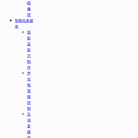
蜡
像
馆
智能化多媒
体
投
影
及
影
片
制
作
声
光
电
智
能
控
制
互
动
多
媒
体