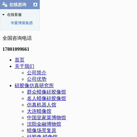
在线咨询
在线客服
华夏博展集团
全国咨询电话
17801099661
首页
关于我们
公司简介
公司优势
硅胶像仿真研究所
群众蜡像硅胶像馆
名人蜡像硅胶像馆
仿真机器人馆
大连蜡像馆
中国皇家菜博物馆
沈阳金融博物馆
蜡像场景复原
硅胶像.蜡像馆