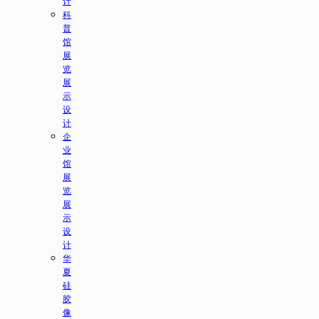
计
科
普
馆
展
览
展
示
设
计
企
业
馆
展
览
展
示
设
计
华
夏
硅
胶
像