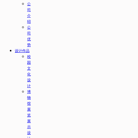
公
司
介
绍
公
司
优
势
设计作品
校
园
文
化
设
计
博
物
馆
展
览
展
示
设