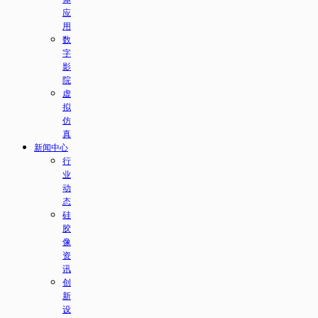
应
用
数
字
影
院
虚
拟
仿
真
新闻中心
行
业
动
态
硅
胶
像
资
讯
创
新
设