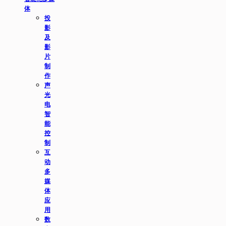
体
投
影
及
影
片
制
作
声
光
电
智
能
控
制
互
动
多
媒
体
应
用
数