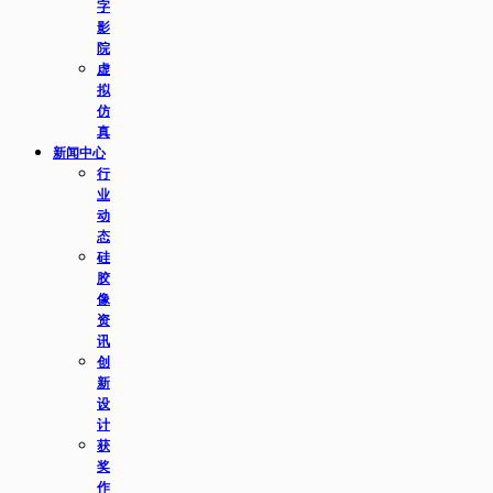
字
影
院
虚
拟
仿
真
新闻中心
行
业
动
态
硅
胶
像
资
讯
创
新
设
计
获
奖
作