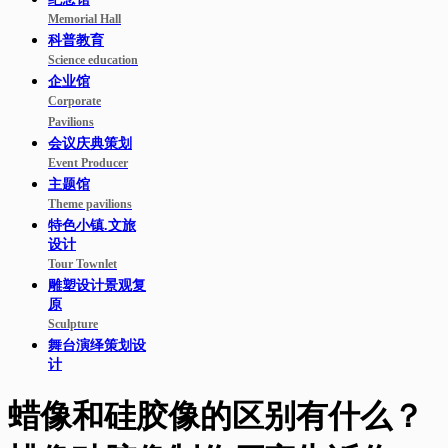
Memorial Hall
科普教育
Science education
企业馆
Corporate
Pavilions
会议庆典策划
Event Producer
主题馆
Theme pavilions
特色小镇.文旅
设计
Tour Townlet
雕塑设计景观复
原
Sculpture
舞台演绎策划设
计
蜡像和硅胶像的区别有什么？