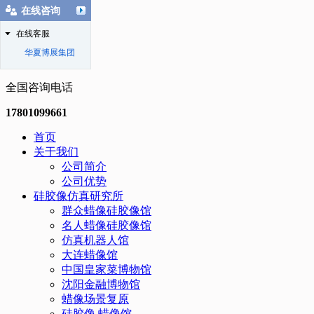
在线咨询
在线客服
华夏博展集团
全国咨询电话
17801099661
首页
关于我们
公司简介
公司优势
硅胶像仿真研究所
群众蜡像硅胶像馆
名人蜡像硅胶像馆
仿真机器人馆
大连蜡像馆
中国皇家菜博物馆
沈阳金融博物馆
蜡像场景复原
硅胶像.蜡像馆