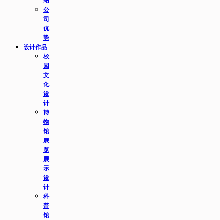
绍
公
司
优
势
设计作品
校
园
文
化
设
计
博
物
馆
展
览
展
示
设
计
科
普
馆