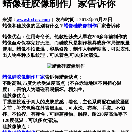
蜡像硅胶像制作厂家告诉你
来源：
www.hxlxsy.com
| 发布时间：2018年05月25日
蜡像和硅胶像的区别有什么？
蜡像硅胶像制作
厂家告诉你
蜡像优点：使用寿命长。伦敦杜莎夫人早在200多年前制作的
蜡像至今保存完好无损。而硅胶只是制作模具或身体局部限量
使用。蜡像不怕低温，容易修改，制作人物精度高，可以表现
出人物各种皮肤纹理，可以着色,可以多次清洗。
蜡像硅胶像制作厂家
告诉你
蜡像缺点：
不耐高温,75度为承受温度高点（不在赤道地区不用担心温
度），害怕人为磕碰容易损坏。栩如生。
硅胶像优点：
手摸更接近于真人的皮肤质感，着色，主色系调配在硅胶凝固
之前，补充色溶在外表层里面，可水洗、布擦、手搓。不怕
摔、不怕捏、有弹性，可距离接触、触摸。耐230度高温零下
120度低温，可以多次清洗。
硅胶像缺点：