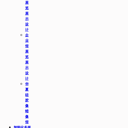
展
览
展
示
设
计
企
业
馆
展
览
展
示
设
计
华
夏
硅
胶
像
蜡
像
馆
智能化多媒