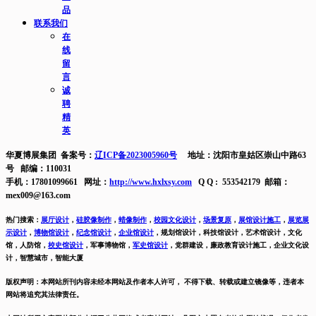
品
联系我们
在
线
留
言
诚
聘
精
英
华夏博展集团 备案号：
辽ICP备2023005960号
地址：沈阳市皇姑区崇山中路63
号 邮编：110031
手机：17801099661 网址：
http://www.hxlxsy.com
Q Q : 553542179 邮箱：
mex009@163.com
热门搜索：
展厅设计
，
硅胶像制作
，
蜡像制作
，
校园文化设计
，
场景复原
，
展馆设计施工
，
展览展
示设计
，
博物馆设计
，
纪念馆设计
，
企业馆设计
，
规划馆设计，科技馆设计，艺术馆设计，文化
馆，人防馆，
校史馆设计
，
军事博物馆，
军史馆设计
，
党群建设，廉政教育设计施工，
企业文化设
计，智慧城市，智能大厦
版权声明：本网站所刊内容未经本网站及作者本人许可， 不得下载、转载或建立镜像等，违者本
网站将追究其法律责任。