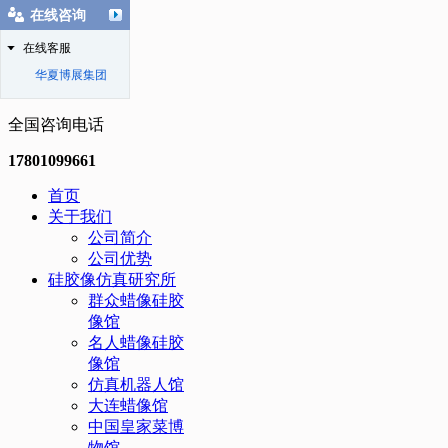
在线咨询
在线客服
华夏博展集团
全国咨询电话
17801099661
首页
关于我们
公司简介
公司优势
硅胶像仿真研究所
群众蜡像硅胶
像馆
名人蜡像硅胶
像馆
仿真机器人馆
大连蜡像馆
中国皇家菜博
物馆