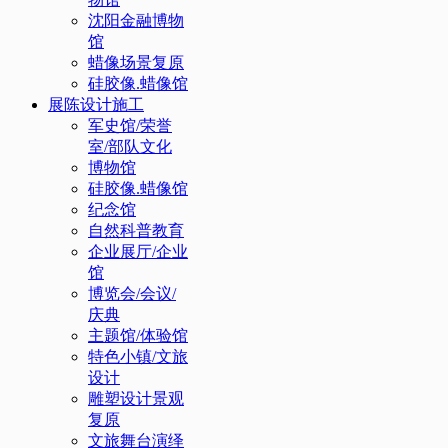
沈阳金融博物
馆
蜡像场景复原
硅胶像.蜡像馆
展陈设计施工
军史馆/荣誉
室/部队文化
博物馆
硅胶像.蜡像馆
纪念馆
自然科普教育
企业展厅/企业
馆
博览会/会议/
庆典
主题馆/体验馆
特色小镇/文旅
设计
雕塑设计景观
复原
文旅舞台演绎