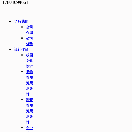
17801099661
了解我们
公司
介绍
公司
优势
设计作品
校园
文化
设计
博物
馆展
览展
示设
计
科普
馆展
览展
示设
计
企业