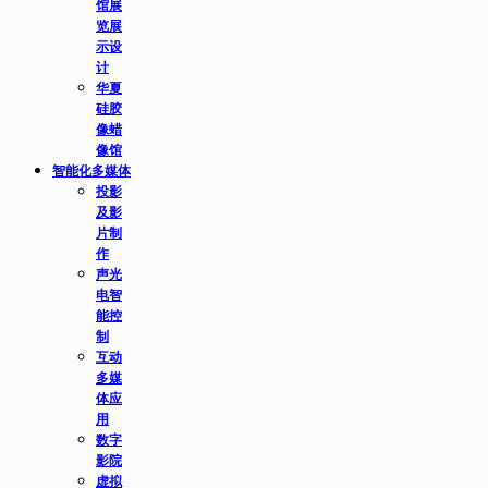
馆展
览展
示设
计
华夏
硅胶
像蜡
像馆
智能化多媒体
投影
及影
片制
作
声光
电智
能控
制
互动
多媒
体应
用
数字
影院
虚拟