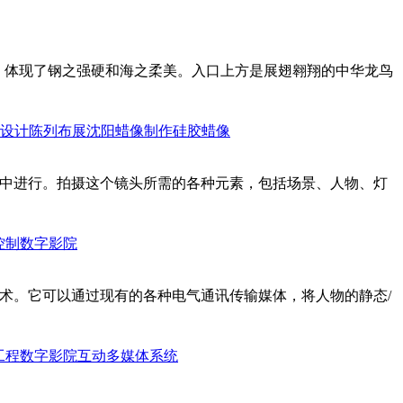
调，体现了钢之强硬和海之柔美。入口上方是展翅翱翔的中华龙鸟
设计陈列布展
沈阳蜡像制作
硅胶蜡像
景中进行。拍摄这个镜头所需的各种元素，包括场景、人物、灯
控制
数字影院
术。它可以通过现有的各种电气通讯传输媒体，将人物的静态/
工程
数字影院
互动多媒体系统